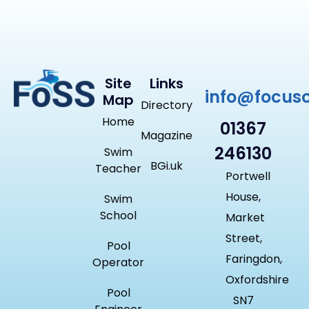
Site
Links
info@focus
Map
Directory
Home
01367
Magazine
246130
Swim
BGi.uk
Teacher
Portwell
House,
Swim
School
Market
Street,
Pool
Faringdon,
Operator
Oxfordshire
Pool
SN7