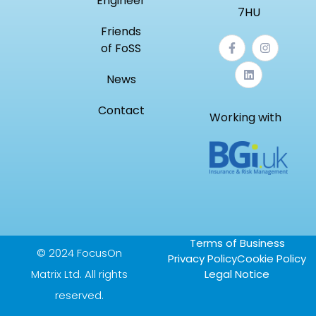
Engineer
7HU
Friends
of FoSS
News
Contact
Working with
Terms of Business
© 2024 FocusOn
Privacy Policy
Cookie Policy
Matrix Ltd. All rights
Legal Notice
reserved.